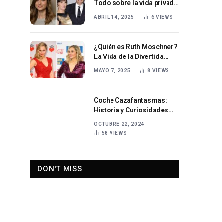
Todo sobre la vida privada
y el interés público en
ABRIL 14, 2025
6
VIEWS
torno a Svenja Jauch
¿Quién es Ruth Moschner?
La Vida de la Divertida
Presentadora Alemana
MAYO 7, 2025
8
VIEWS
Coche Cazafantasmas:
Historia y Curiosidades
del Ecto-1
OCTUBRE 22, 2024
58
VIEWS
DON'T MISS