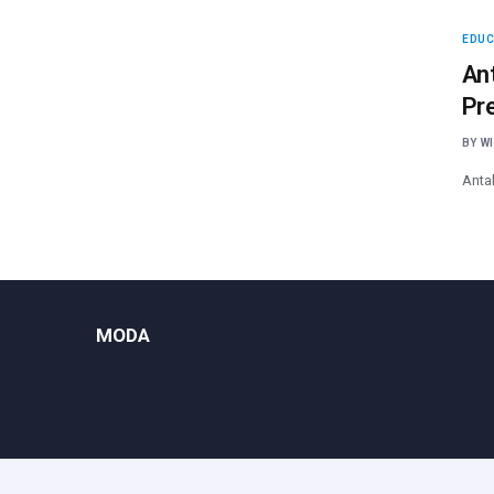
EDU
Ant
Pr
BY
W
Antal
MODA