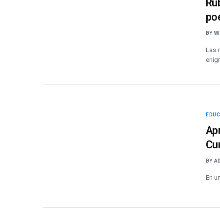
Rub
po
BY
W
Las 
enig
EDU
Apr
Cu
BY
A
En u