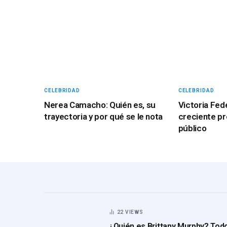
CELEBRIDAD
CELEBRIDAD
Nerea Camacho: Quién es, su
Victoria Fed
trayectoria y por qué se le nota
creciente p
público
22
VIEWS
¿Quién es Brittany Murphy? Tod