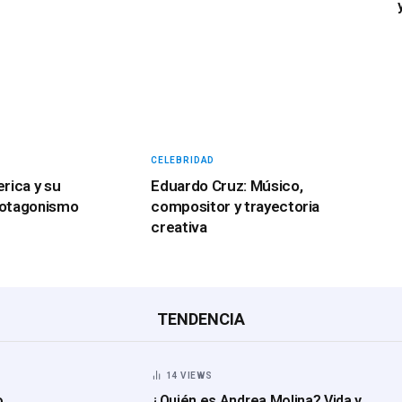
CELEBRIDAD
erica y su
Eduardo Cruz: Músico,
rotagonismo
compositor y trayectoria
creativa
TENDENCIA
14
VIEWS
o
¿Quién es Andrea Molina? Vida y