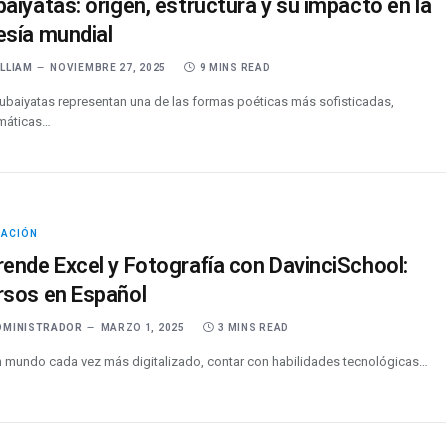
aiyatas: origen, estructura y su impacto en la
esía mundial
ILLIAM
NOVIEMBRE 27, 2025
9 MINS READ
rubaiyatas representan una de las formas poéticas más sofisticadas,
máticas…
CACIÓN
ende Excel y Fotografía con DavinciSchool:
rsos en Español
DMINISTRADOR
MARZO 1, 2025
3 MINS READ
n mundo cada vez más digitalizado, contar con habilidades tecnológicas…