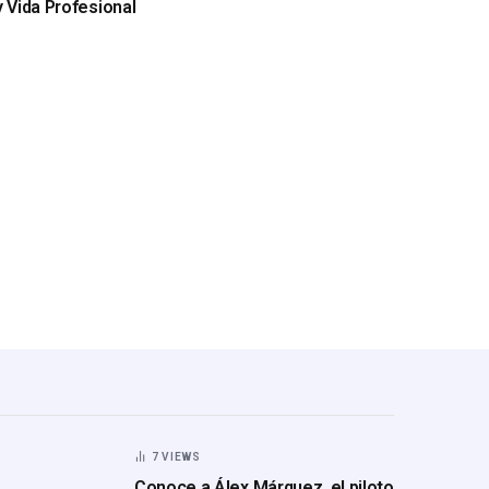
y Vida Profesional
7
VIEWS
Conoce a Álex Márquez, el piloto