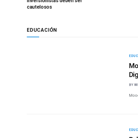
inversionistas deben ser
cautelosos
EDUCACIÓN
EDU
Mo
Dig
BY
W
Mood
EDU