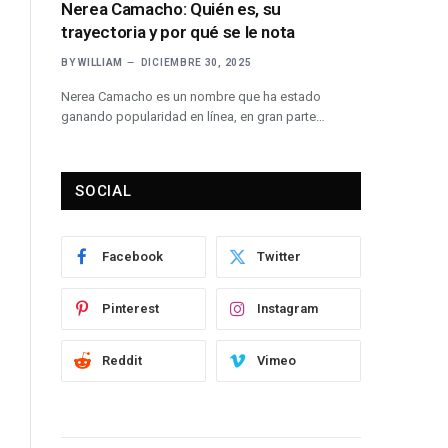
Nerea Camacho: Quién es, su
Victor
trayectoria y por qué se le nota
protag
BY
WILLIAM
DICIEMBRE 30, 2025
BY
WILLI
Nerea Camacho es un nombre que ha estado
Victoria
ganando popularidad en línea, en gran parte…
figuras 
SOCIAL
Facebook
Twitter
Pinterest
Instagram
Reddit
Vimeo