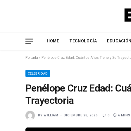
HOME
TECNOLOGÍA
EDUCACIÓ
Portada
»
Penélope Cruz Edad: Cuántos Años Tiene y Su Trayecto
CELEBRIDAD
Penélope Cruz Edad: Cuá
Trayectoria
BY
WILLIAM
DICIEMBRE 28, 2025
0
6 MINS