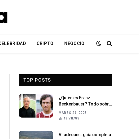
CELEBRIDAD
CRIPTO
NEGOCIO
TOP POSTS
¿Quién es Franz
Beckenbauer? Todo sobre
el legendario futbolista
MARZO 29, 2025
alemán.
18
VIEWS
Viladecans: guía completa