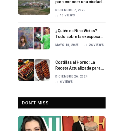
para conocer una ciudad
dinámica y en constante
DICIEMBRE 7, 2025
crecimiento
10
VIEWS
¿Quién es Nina Weiss?
Todo sobre la exesposa
de Manuel Neuer y su vida
MAYO 18, 2025
26
VIEWS
fuera de los focos
Costillas al Horno: La
Receta Actualizada para el
2024 con Sabores
DICIEMBRE 26, 2024
Españoles
6
VIEWS
DON'T MISS