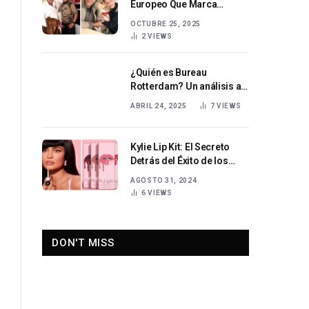
Europeo Que Marca
Tendencia
OCTUBRE 25, 2025
2
VIEWS
¿Quién es Bureau
Rotterdam? Un análisis a
fondo del programa de
ABRIL 24, 2025
7
VIEWS
televisión sobre lucha
contra el crimen.
Kylie Lip Kit: El Secreto
Detrás del Éxito de los
Labiales de Kylie Jenner
AGOSTO 31, 2024
6
VIEWS
DON'T MISS