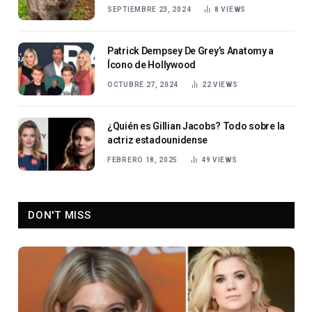
SEPTIEMBRE 23, 2024
8
VIEWS
Patrick Dempsey De Grey’s Anatomy a
Ícono de Hollywood
OCTUBRE 27, 2024
22
VIEWS
¿Quién es Gillian Jacobs? Todo sobre la
actriz estadounidense
FEBRERO 18, 2025
49
VIEWS
DON'T MISS