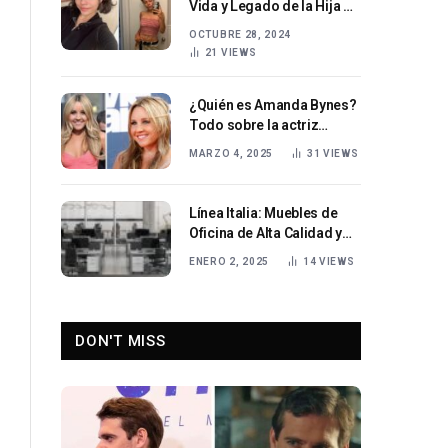
Vida y Legado de la Hija de
David Bowie e Iman
OCTUBRE 28, 2024
21
VIEWS
¿Quién es Amanda Bynes?
Todo sobre la actriz
estadounidense Amanda
MARZO 4, 2025
31
VIEWS
Bynes
Línea Italia: Muebles de
Oficina de Alta Calidad y
Diseño Exclusivo
ENERO 2, 2025
14
VIEWS
DON'T MISS