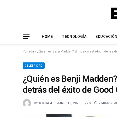
HOME
TECNOLOGÍA
EDUCACIÓ
Portada
»
¿Quién es Benji Madden? El músico estadounidense det
CELEBRIDAD
¿Quién es Benji Madden?
detrás del éxito de Good 
BY
WILLIAM
JUNIO 12, 2025
0
7 MINS REA