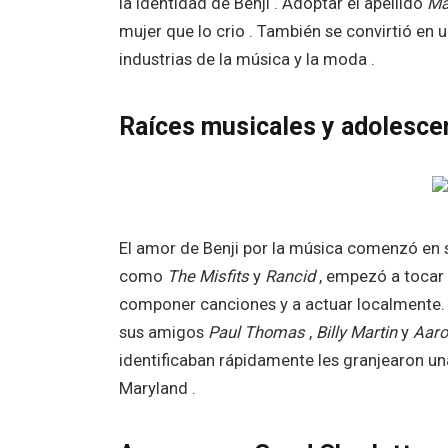
la identidad de Benji . Adoptar el apellido
Ma
mujer que lo crio . También se convirtió en
industrias de la música y la moda .
Raíces musicales y adolescen
El amor de Benji por la música comenzó en s
como
The Misfits
y
Rancid
, empezó a tocar 
componer canciones y a actuar localmente
sus amigos
Paul Thomas
,
Billy Martin
y
Aaro
identificaban rápidamente les granjearon un
Maryland .