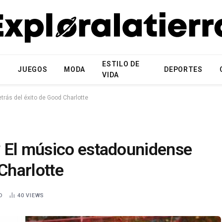
ESTILO DE
N
JUEGOS
MODA
DEPORTES
VIDA
rás del éxito de Good Charlotte
 El músico estadounidense
Charlotte
D
40
VIEWS