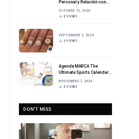
Personal y Relación con
Dani Alves
OCTUBRE 13, 2024
8
VIEWS
SEPTIEMBRE 9, 2024
4
VIEWS
Agenda MARCA The
Ultimate Sports Calendar
for Event Schedules and
NOVIEMBRE 7, 2024
Updates
8
VIEWS
DON'T MISS