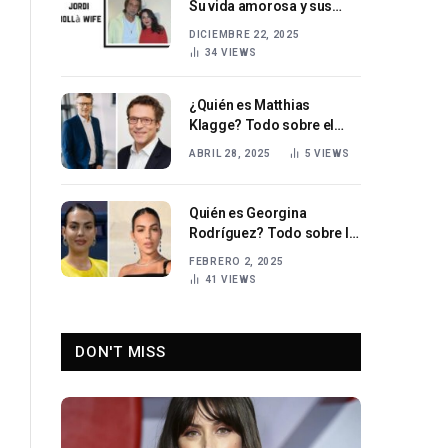
Su vida amorosa y sus
relaciones
DICIEMBRE 22, 2025
34
VIEWS
¿Quién es Matthias
Klagge? Todo sobre el
abogado
ABRIL 28, 2025
5
VIEWS
Quién es Georgina
Rodríguez? Todo sobre la
modelo argentino-
FEBRERO 2, 2025
española
41
VIEWS
DON'T MISS