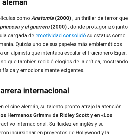
e alemán
elículas como
Anatomía
(2000)
, un thriller de terror que
princesa y el guerrero
(2000)
, donde protagonizó junto
cula cargada de
emotividad consolidó
su estatus como
emania. Quizás uno de sus papeles más emblemáticos
a un alpinista que intentaba escalar el traicionero Eiger.
 sino que también recibió elogios de la crítica, mostrando
s física y emocionalmente exigentes.
rrera internacional
el cine alemán, su talento pronto atrajo la atención
Los Hermanos Grimm» de Ridley Scott y en
«Los
ctivo internacional. Su fluidez en inglés y su
ieron incursionar en proyectos de Hollywood y la