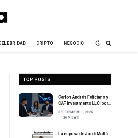
CELEBRIDAD
CRIPTO
NEGOCIO
TOP POSTS
Carlos Andrés Feliciano y
CAF Investments LLC: por
qué los inversionistas
SEPTIEMBRE 1, 2025
deben ser cautelosos
26
VIEWS
La esposa de Jordi Mollà: