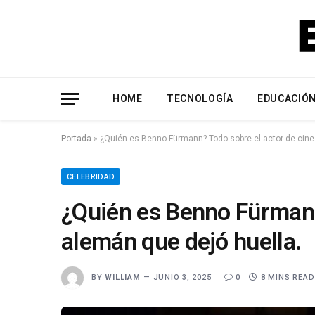
HOME
TECNOLOGÍA
EDUCACIÓ
Portada
»
¿Quién es Benno Fürmann? Todo sobre el actor de cine
CELEBRIDAD
¿Quién es Benno Fürmann
alemán que dejó huella.
BY
WILLIAM
JUNIO 3, 2025
0
8 MINS READ