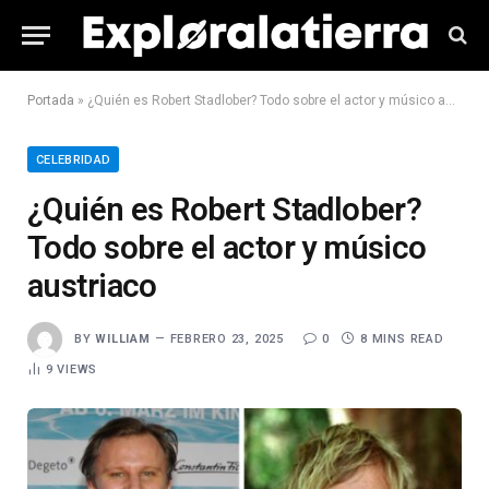
Portada
»
¿Quién es Robert Stadlober? Todo sobre el actor y músico austriaco
CELEBRIDAD
¿Quién es Robert Stadlober?
Todo sobre el actor y músico
austriaco
BY
WILLIAM
FEBRERO 23, 2025
0
8 MINS READ
9
VIEWS