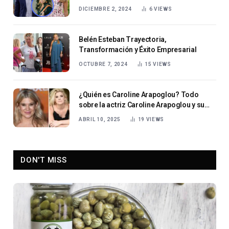
DICIEMBRE 2, 2024
6
VIEWS
Belén Esteban Trayectoria,
Transformación y Éxito Empresarial
OCTUBRE 7, 2024
15
VIEWS
¿Quién es Caroline Arapoglou? Todo
sobre la actriz Caroline Arapoglou y su
carrera en ascenso
ABRIL 10, 2025
19
VIEWS
DON'T MISS