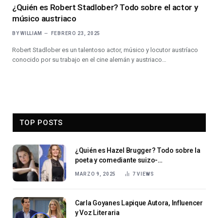
¿Quién es Robert Stadlober? Todo sobre el actor y
músico austriaco
BY
WILLIAM
FEBRERO 23, 2025
Robert Stadlober es un talentoso actor, músico y locutor austríaco
conocido por su trabajo en el cine alemán y austriaco…
TOP POSTS
¿Quién es Hazel Brugger? Todo sobre la
poeta y comediante suizo-
estadounidense
MARZO 9, 2025
7
VIEWS
Carla Goyanes Lapique Autora, Influencer
y Voz Literaria