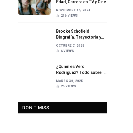
Edad, Carrera en TV y Cine
NOVIEMBRE 16, 2024
216
VIEWS
Brooke Schofield:
Biografía, Trayectoria y
Ascenso en el Mundo del
OCTUBRE 7, 2025
Entretenimiento Digital
6
VIEWS
¿Quién es Vero
Rodríguez? Todo sobre la
destacada periodista
MARZO 30, 2025
deportiva y presentadora
26
VIEWS
de televisión mexicana
DON'T MISS