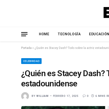
HOME
TECNOLOGÍA
EDUCACIÓ
Portada
»
¿Quién es Stacey Dash? Todo sobre la actriz estadoun
CELEBRIDAD
¿Quién es Stacey Dash? T
estadounidense
BY
WILLIAM
FEBRERO 17, 2025
0
6 MINS R