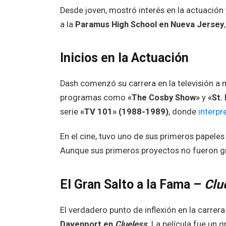
Desde joven, mostró interés en la actuación
a la
Paramus High School en Nueva Jersey
Inicios en la Actuación
Dash comenzó su carrera en la televisión a
programas como
«The Cosby Show»
y
«St.
serie
«TV 101» (1988-1989)
, donde
interpr
En el cine, tuvo uno de sus primeros papeles 
Aunque sus primeros proyectos no fueron gra
El Gran Salto a la Fama –
Clu
El verdadero punto de inflexión en la carrer
Davenport en
Clueless
. La película fue un g