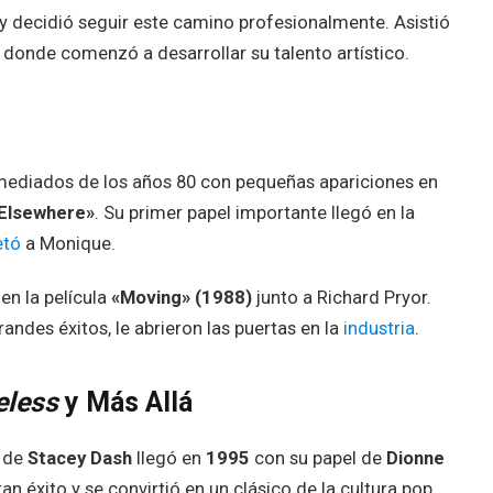
 y decidió seguir este camino profesionalmente. Asistió
, donde comenzó a desarrollar su talento artístico.
 mediados de los años 80 con pequeñas apariciones en
 Elsewhere»
. Su primer papel importante llegó en la
etó
a Monique.
en la película
«Moving» (1988)
junto a Richard Pryor.
ndes éxitos, le abrieron las puertas en la
industria
.
eless
y Más Allá
a de
Stacey Dash
llegó en
1995
con su papel de
Dionne
ran éxito y se convirtió en un clásico de la cultura pop