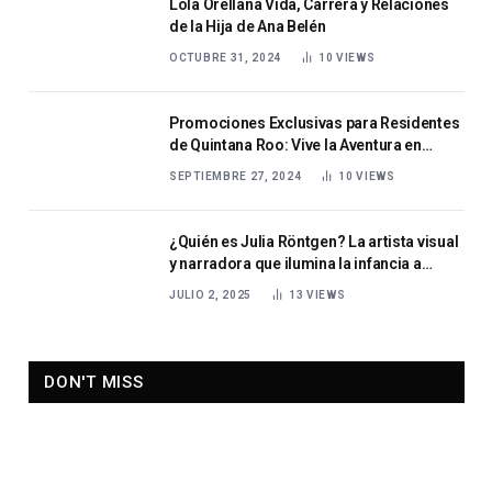
Lola Orellana Vida, Carrera y Relaciones
de la Hija de Ana Belén
OCTUBRE 31, 2024
10
VIEWS
Promociones Exclusivas para Residentes
de Quintana Roo: Vive la Aventura en
Selvatica
SEPTIEMBRE 27, 2024
10
VIEWS
¿Quién es Julia Röntgen? La artista visual
y narradora que ilumina la infancia a
través de la imaginación y la ilustración
JULIO 2, 2025
13
VIEWS
DON'T MISS