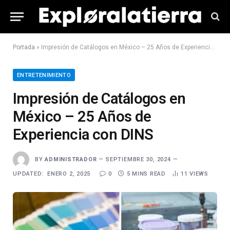
Portada
»
Impresión de Catálogos en México – 25 Años de Experiencia con DINS
ENTRETENIMIENTO
Impresión de Catálogos en
México – 25 Años de
Experiencia con DINS
BY
ADMINISTRADOR
SEPTIEMBRE 30, 2024
UPDATED:
ENERO 2, 2025
0
5 MINS READ
11
VIEWS