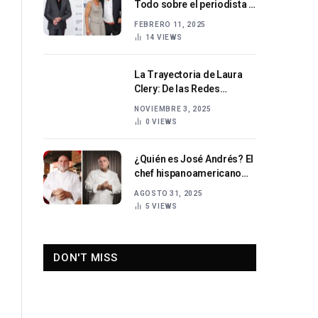
Todo sobre el periodista y
artista alemán
FEBRERO 11, 2025
14
VIEWS
La Trayectoria de Laura
Clery: De las Redes
Sociales a la Fama
NOVIEMBRE 3, 2025
Internacional
0
VIEWS
¿Quién es José Andrés? El
chef hispanoamericano
que está cambiando el
AGOSTO 31, 2025
mundo a través de la
5
VIEWS
comida
DON'T MISS