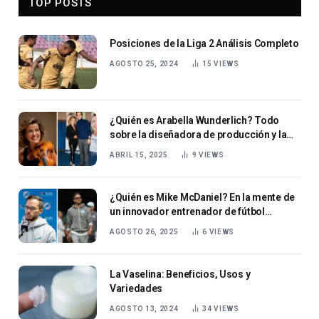
TOP POSTS
Posiciones de la Liga 2 Análisis Completo
AGOSTO 25, 2024
15
VIEWS
¿Quién es Arabella Wunderlich? Todo
sobre la diseñadora de producción y la
hija de Anne-Sophie Mutter.
ABRIL 15, 2025
9
VIEWS
¿Quién es Mike McDaniel? En la mente de
un innovador entrenador de fútbol
americano
AGOSTO 26, 2025
6
VIEWS
La Vaselina: Beneficios, Usos y
Variedades
AGOSTO 13, 2024
34
VIEWS