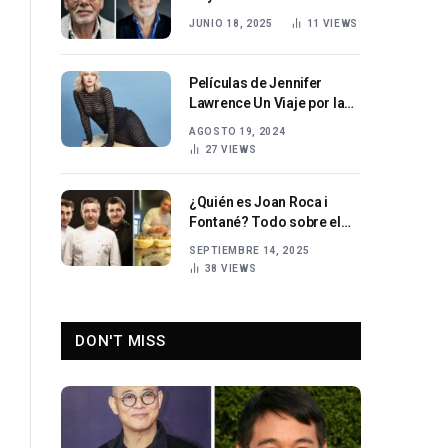
presentador de televisión
JUNIO 18, 2025
11
VIEWS
holandés
Películas de Jennifer
Lawrence Un Viaje por la
Carrera Cinematográfica
AGOSTO 19, 2024
de una Estrella
27
VIEWS
¿Quién es Joan Roca i
Fontané? Todo sobre el
Chef Español de Renombre
SEPTIEMBRE 14, 2025
38
VIEWS
DON'T MISS