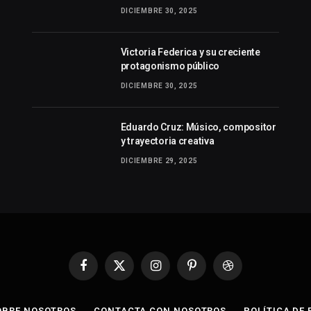
DICIEMBRE 30, 2025
Victoria Federica y su creciente
protagonismo público
DICIEMBRE 30, 2025
Eduardo Cruz: Músico, compositor
y trayectoria creativa
DICIEMBRE 29, 2025
Facebook
X
Instagram
Pinterest
Dribbble
(Twitter)
OBRE NOSOTROS
CONTACTA CON NOSOTROS
POLÍTICA DE