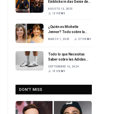
Einblicke in das Genie des
schwedischen
AGOSTO 13, 2025
Hitproduzenten und
12
VIEWS
Songwriters
¿Quién es Michelle
Jenner? Todo sobre la
actriz española
MARZO 1, 2025
27
VIEWS
Todo lo que Necesitas
Saber sobre las Adidas
Samba Historia, Estilo y
SEPTIEMBRE 16, 2024
Tendencias
10
VIEWS
DON'T MISS