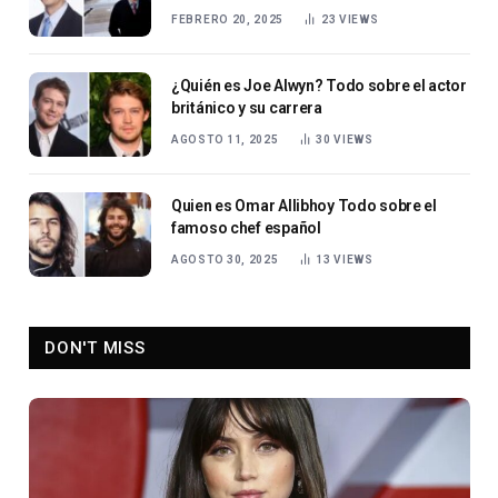
FEBRERO 20, 2025
23
VIEWS
¿Quién es Joe Alwyn? Todo sobre el actor
británico y su carrera
AGOSTO 11, 2025
30
VIEWS
Quien es Omar Allibhoy Todo sobre el
famoso chef español
AGOSTO 30, 2025
13
VIEWS
DON'T MISS