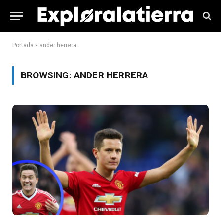
Portada
»
ander herrera
BROWSING:
ANDER HERRERA