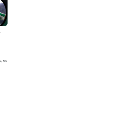
’
, es