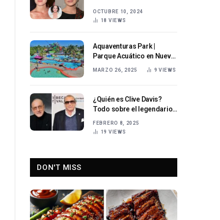
Hollywood
OCTUBRE 10, 2024
18
VIEWS
Aquaventuras Park |
Parque Acuático en Nuevo
Vallarta con Delfines y
MARZO 26, 2025
9
VIEWS
Tirolesas
¿Quién es Clive Davis?
Todo sobre el legendario
productor musical
FEBRERO 8, 2025
estadounidense
19
VIEWS
DON'T MISS