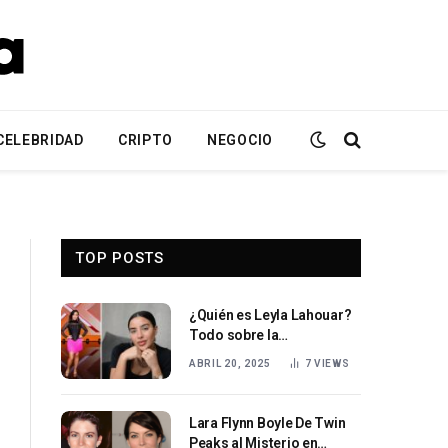
CELEBRIDAD
CRIPTO
NEGOCIO
TOP POSTS
¿Quién es Leyla Lahouar?
Todo sobre la
personalidad de la
ABRIL 20, 2025
7
VIEWS
televisión alemana Leyla
Lahouar
Lara Flynn Boyle De Twin
Peaks al Misterio en