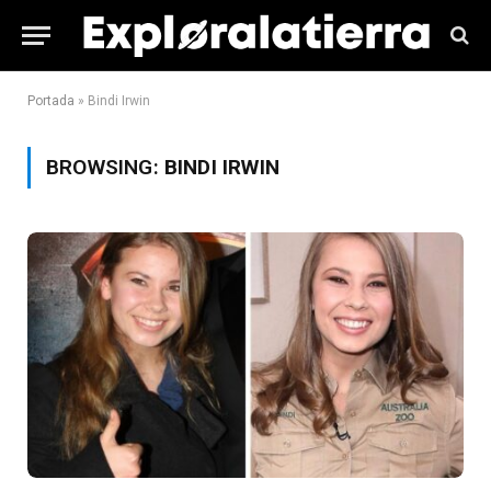
Portada
»
Bindi Irwin
BROWSING:
BINDI IRWIN