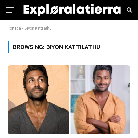
Portada
»
Biyon Kattilathu
BROWSING:
BIYON KATTILATHU