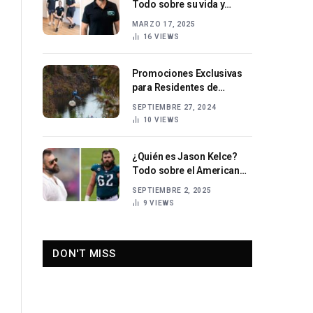
Todo sobre su vida y
carrera.
MARZO 17, 2025
16
VIEWS
Promociones Exclusivas
para Residentes de
Quintana Roo: Vive la
SEPTIEMBRE 27, 2024
Aventura en Selvatica
10
VIEWS
¿Quién es Jason Kelce?
Todo sobre el American
Football Center
SEPTIEMBRE 2, 2025
9
VIEWS
DON'T MISS