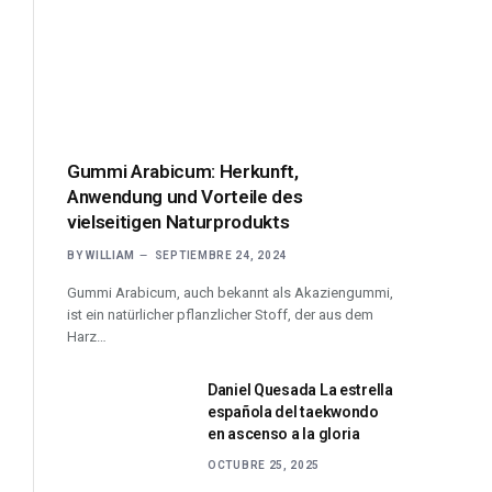
Gummi Arabicum: Herkunft,
Anwendung und Vorteile des
vielseitigen Naturprodukts
BY
WILLIAM
SEPTIEMBRE 24, 2024
Gummi Arabicum, auch bekannt als Akaziengummi,
ist ein natürlicher pflanzlicher Stoff, der aus dem
Harz…
Daniel Quesada La estrella
española del taekwondo
en ascenso a la gloria
OCTUBRE 25, 2025