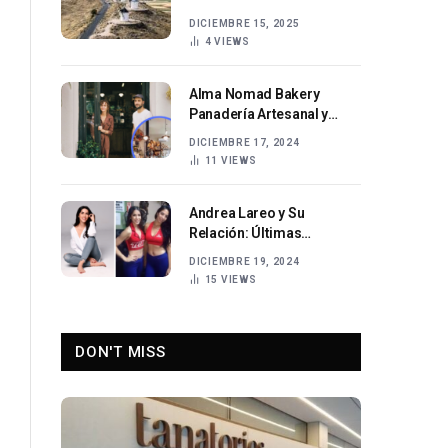
meteorológica para viajes
DICIEMBRE 15, 2025
y vida diaria
4
VIEWS
Alma Nomad Bakery
Panadería Artesanal y
Sostenible
DICIEMBRE 17, 2024
11
VIEWS
Andrea Lareo y Su
Relación: Últimas
Novedades de la Actriz
DICIEMBRE 19, 2024
15
VIEWS
DON'T MISS