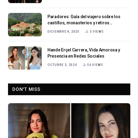
Paradores: Guía del viajero sobre los
castillos, monasterios y retiros
históricos de España
DICIEMBRE 8, 2025
5
VIEWS
Hande Erçel Carrera, Vida Amorosa y
Presencia en Redes Sociales
OCTUBRE 3, 2024
56
VIEWS
DON'T MISS