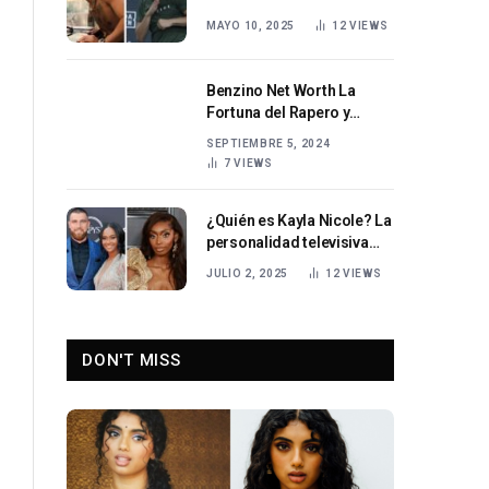
Estadounidense Invicto
MAYO 10, 2025
12
VIEWS
que Conquista las Redes y
el Cuadrilátero
Benzino Net Worth La
Fortuna del Rapero y
Empresario Americano
SEPTIEMBRE 5, 2024
7
VIEWS
¿Quién es Kayla Nicole? La
personalidad televisiva
que equilibra deportes,
JULIO 2, 2025
12
VIEWS
estilo y empoderamiento
bajo los focos
DON'T MISS