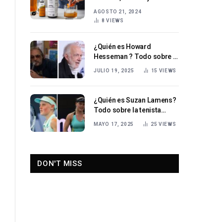
AGOSTO 21, 2024
8
VIEWS
¿Quién es Howard
Hesseman ? Todo sobre el
actor estadounidense
JULIO 19, 2025
15
VIEWS
¿Quién es Suzan Lamens?
Todo sobre la tenista
holandesa en ascenso
MAYO 17, 2025
25
VIEWS
DON'T MISS