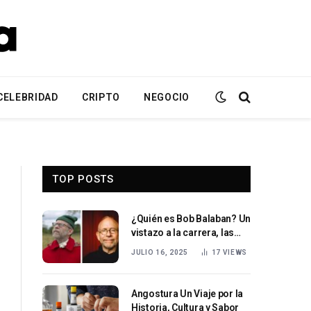
CELEBRIDAD
CRIPTO
NEGOCIO
TOP POSTS
¿Quién es Bob Balaban? Un
vistazo a la carrera, las
películas y el legado
JULIO 16, 2025
17
VIEWS
creativo del actor
estadounidense
Angostura Un Viaje por la
Historia, Cultura y Sabor