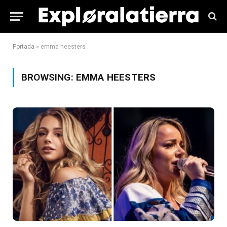
Portada
»
emma heesters
BROWSING:
EMMA HEESTERS