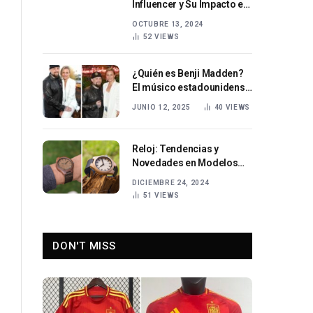
Influencer y Su Impacto en
la Moda Española
OCTUBRE 13, 2024
52
VIEWS
¿Quién es Benji Madden?
El músico estadounidense
detrás del éxito de Good
JUNIO 12, 2025
40
VIEWS
Charlotte
Reloj: Tendencias y
Novedades en Modelos
para 2024
DICIEMBRE 24, 2024
51
VIEWS
DON'T MISS