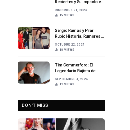
Recientes y Su Impacto en
el Mundo del Humor 2024
DICIEMBRE 21, 2024
15
VIEWS
Sergio Ramos y Pilar
Rubio Historia, Rumores y
Vida Familiar
OCTUBRE 22, 2024
18
VIEWS
Tim Commerford: El
Legendario Bajista de
Rage Against the Machine
SEPTIEMBRE 4, 2024
y Audioslave
12
VIEWS
DON'T MISS