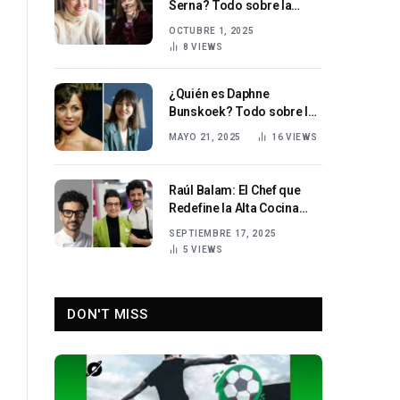
Serna? Todo sobre la
actriz y escritora española
OCTUBRE 1, 2025
8
VIEWS
¿Quién es Daphne
Bunskoek? Todo sobre la
aclamada actriz Daphne
MAYO 21, 2025
16
VIEWS
Bunskoek
Raúl Balam: El Chef que
Redefine la Alta Cocina
Mediterránea
SEPTIEMBRE 17, 2025
5
VIEWS
DON'T MISS