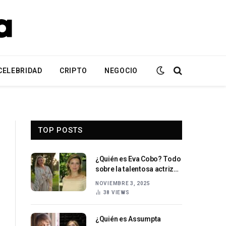
CELEBRIDAD
CRIPTO
NEGOCIO
TOP POSTS
¿Quién es Eva Cobo? Todo
sobre la talentosa actriz
española y su carrera
NOVIEMBRE 3, 2025
cinematográfica
38
VIEWS
¿Quién es Assumpta