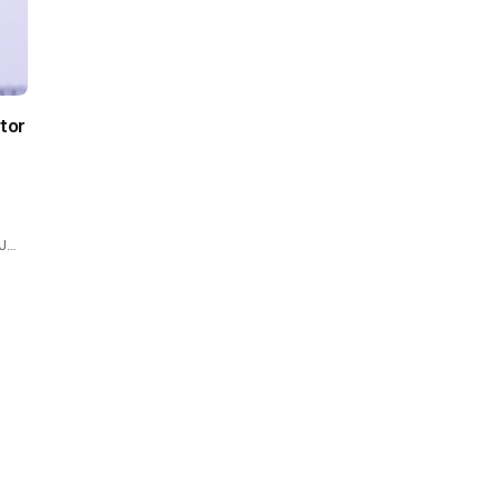
tor
DJ…