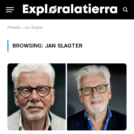
Portada
»
Jan Slagter
BROWSING:
JAN SLAGTER