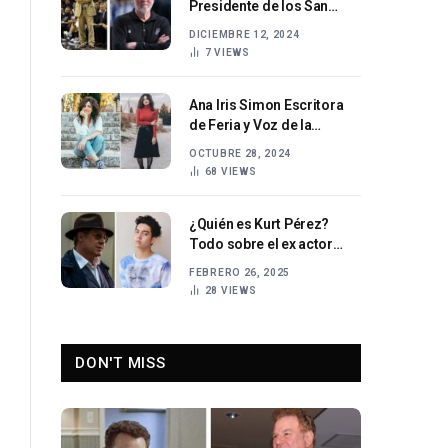
Presidente de los San
Antonio Spurs y su legado
DICIEMBRE 12, 2024
en la NBA
7
VIEWS
Ana Iris Simon Escritora
de Feria y Voz de la
Generación Rural en
OCTUBRE 28, 2024
España
68
VIEWS
¿Quién es Kurt Pérez?
Todo sobre el ex actor
infantil filipino
FEBRERO 26, 2025
28
VIEWS
DON'T MISS