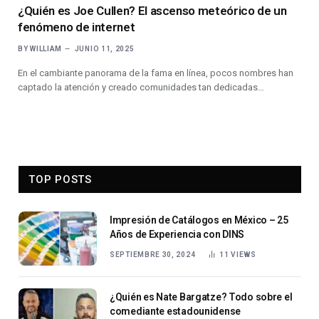
¿Quién es Joe Cullen? El ascenso meteórico de un
fenómeno de internet
BY
WILLIAM
JUNIO 11, 2025
En el cambiante panorama de la fama en línea, pocos nombres han
captado la atención y creado comunidades tan dedicadas…
TOP POSTS
Impresión de Catálogos en México – 25
Años de Experiencia con DINS
SEPTIEMBRE 30, 2024
11
VIEWS
¿Quién es Nate Bargatze? Todo sobre el
comediante estadounidense