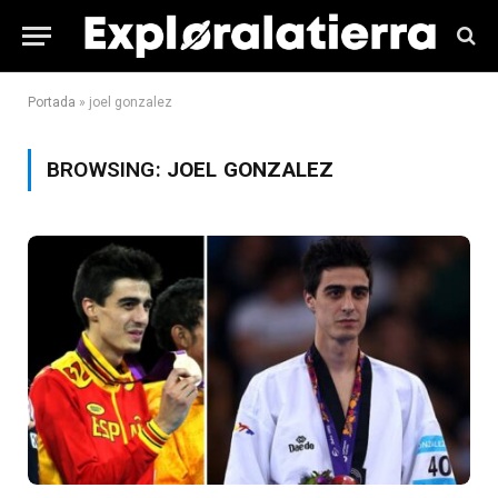
Portada
»
joel gonzalez
BROWSING:
JOEL GONZALEZ