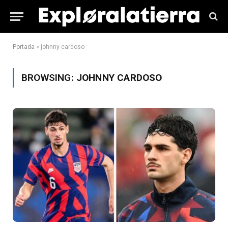
Portada
»
johnny cardoso
BROWSING:
JOHNNY CARDOSO