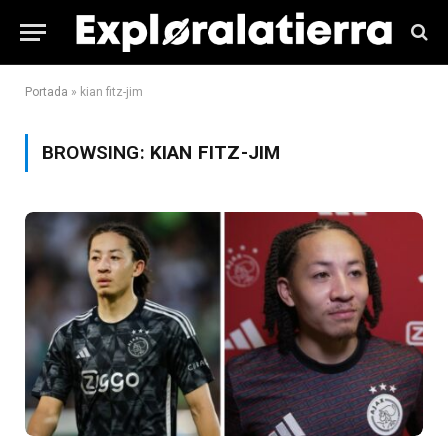
Portada
»
kian fitz-jim
BROWSING:
KIAN FITZ-JIM