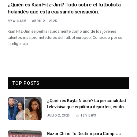
¿Quién es Kian Fitz-Jim? Todo sobre el futbolista
holandés que está causando sensación.
BY
WILLIAM
ABRIL 21, 2025
Kian Fitz-Jim se perfila rápidamente como uno de los jóvenes
talentos más prometedores del fútbol europeo. Conocido por su
inteligencia…
TOP POSTS
¿Quién es Kayla Nicole? La personalidad
televisiva que equilibra deportes, estilo y
empoderamiento bajo los focos
JULIO 2, 2025
12
VIEWS
Bazar Chino Tu Destino para Compras