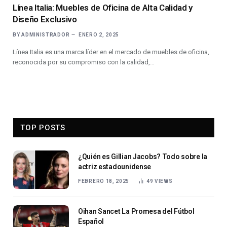
Línea Italia: Muebles de Oficina de Alta Calidad y
Diseño Exclusivo
BY
ADMINISTRADOR
ENERO 2, 2025
Línea Italia es una marca líder en el mercado de muebles de oficina,
reconocida por su compromiso con la calidad,…
TOP POSTS
¿Quién es Gillian Jacobs? Todo sobre la
actriz estadounidense
FEBRERO 18, 2025
49
VIEWS
Oihan Sancet La Promesa del Fútbol
Español