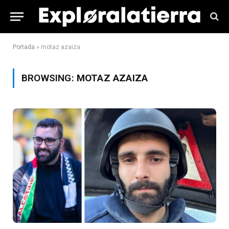
Portada
»
motaz azaiza
BROWSING:
MOTAZ AZAIZA