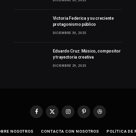
DICIEMBRE 30, 2025
Victoria Federica y su creciente
protagonismo público
DICIEMBRE 30, 2025
Eduardo Cruz: Músico, compositor
y trayectoria creativa
DICIEMBRE 29, 2025
Facebook
X
Instagram
Pinterest
Dribbble
(Twitter)
OBRE NOSOTROS
CONTACTA CON NOSOTROS
POLÍTICA DE