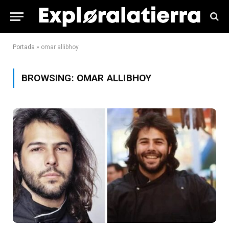
Portada
»
omar allibhoy
BROWSING:
OMAR ALLIBHOY