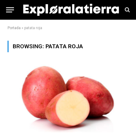
Portada
»
patata roja
BROWSING:
PATATA ROJA