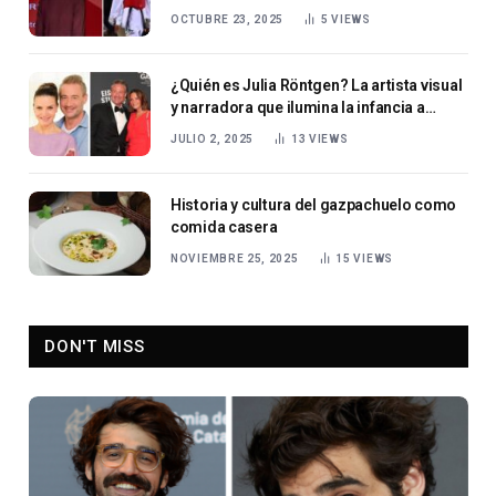
OCTUBRE 23, 2025
5
VIEWS
¿Quién es Julia Röntgen? La artista visual
y narradora que ilumina la infancia a
través de la imaginación y la ilustración
JULIO 2, 2025
13
VIEWS
Historia y cultura del gazpachuelo como
comida casera
NOVIEMBRE 25, 2025
15
VIEWS
DON'T MISS