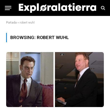
Portada
»
robert wuhl
BROWSING:
ROBERT WUHL