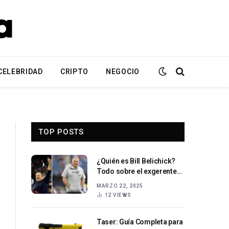
CELEBRIDAD
CRIPTO
NEGOCIO
TOP POSTS
¿Quién es Bill Belichick?
Todo sobre el exgerente
general de los New
MARZO 22, 2025
England Patriots
12
VIEWS
Taser: Guía Completa para