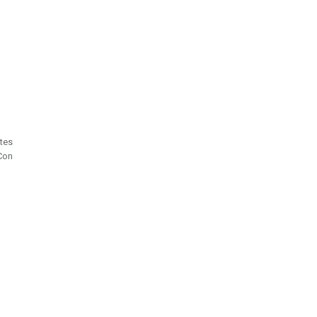
tes
 Con