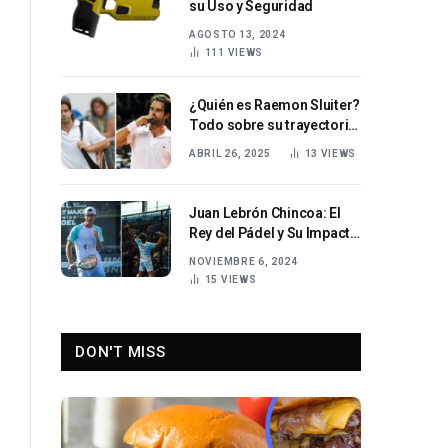
su Uso y Seguridad
AGOSTO 13, 2024
111
VIEWS
¿Quién es Raemon Sluiter?
Todo sobre su trayectoria
en el tenis holandés.
ABRIL 26, 2025
13
VIEWS
Juan Lebrón Chincoa: El
Rey del Pádel y Su Impacto
en el Deporte
NOVIEMBRE 6, 2024
15
VIEWS
DON'T MISS