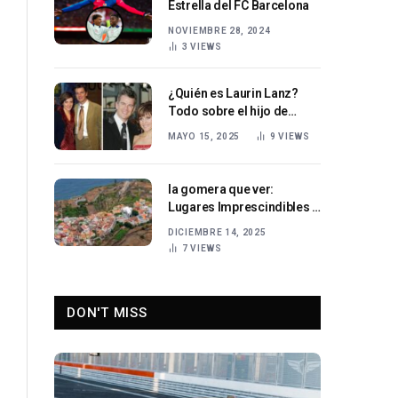
Estrella del FC Barcelona
NOVIEMBRE 28, 2024
3
VIEWS
¿Quién es Laurin Lanz?
Todo sobre el hijo de
Birgit Schrowange y su
MAYO 15, 2025
9
VIEWS
vida privada
la gomera que ver:
Lugares Imprescindibles y
Rutas Naturales
DICIEMBRE 14, 2025
7
VIEWS
DON'T MISS