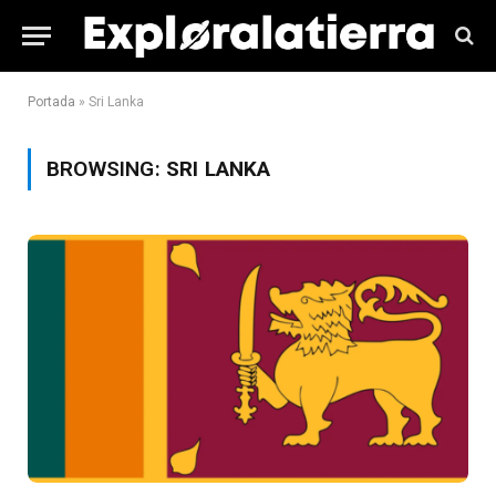
Portada
»
Sri Lanka
BROWSING:
SRI LANKA