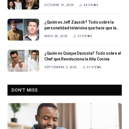
OCTUBRE 10, 2024
44
VIEWS
¿Quién es Jeff Zausch? Todo sobre la
personalidad televisiva que hace que la
supervivencia parezca fácil
MAYO 20, 2025
27
VIEWS
¿Quién es Quique Dacosta? Todo sobre el
Chef que Revoluciona la Alta Cocina
SEPTIEMBRE 2, 2025
41
VIEWS
DON'T MISS