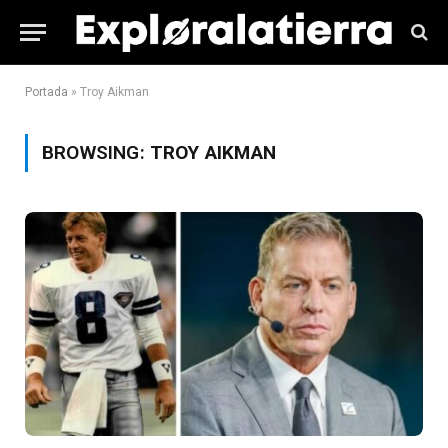
Portada
»
Troy Aikman
BROWSING:
TROY AIKMAN