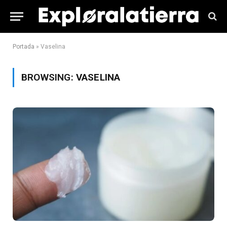
Portada
»
Vaselina
BROWSING:
VASELINA