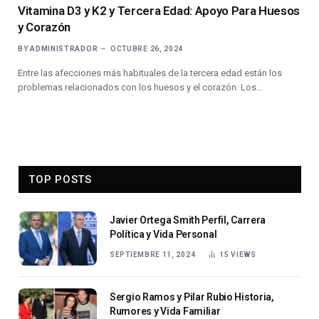
Vitamina D3 y K2 y Tercera Edad: Apoyo Para Huesos
y Corazón
BY
ADMINISTRADOR
OCTUBRE 26, 2024
Entre las afecciones más habituales de la tercera edad están los
problemas relacionados con los huesos y el corazón. Los…
TOP POSTS
Javier Ortega Smith Perfil, Carrera
Política y Vida Personal
SEPTIEMBRE 11, 2024
15
VIEWS
Sergio Ramos y Pilar Rubio Historia,
Rumores y Vida Familiar